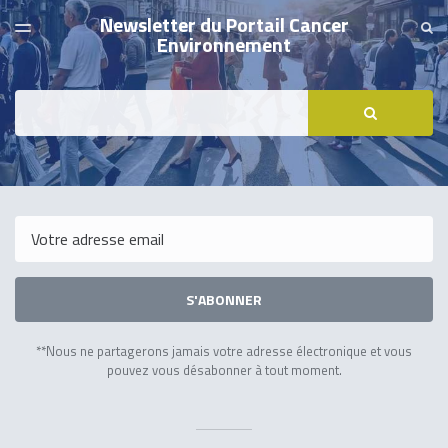
Newsletter du Portail Cancer
DERNIER NUMÉRO
SE
TOGGLE
Environnement
MENU
ARCHIVES
Search
RECHERCH
Email
S'ABONNER
**Nous ne partagerons jamais votre adresse électronique et vous
pouvez vous désabonner à tout moment.