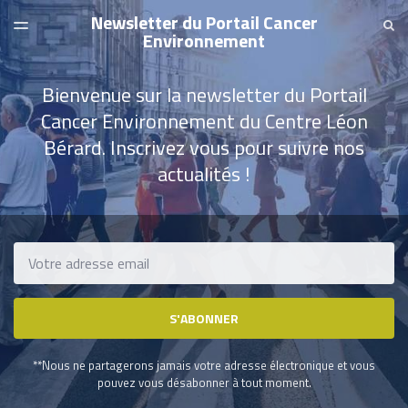
Newsletter du Portail Cancer
DERNIER NUMÉRO
SE
TOGGLE
Environnement
MENU
ARCHIVES
Bienvenue sur la newsletter du Portail
Cancer Environnement du Centre Léon
Bérard. Inscrivez vous pour suivre nos
actualités !
Email
S'ABONNER
**Nous ne partagerons jamais votre adresse électronique et vous
pouvez vous désabonner à tout moment.