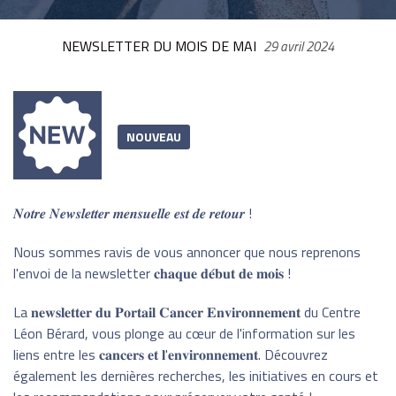
NEWSLETTER DU MOIS DE MAI
29 avril 2024
NOUVEAU
𝑵𝒐𝒕𝒓𝒆 𝑵𝒆𝒘𝒔𝒍𝒆𝒕𝒕𝒆𝒓 𝒎𝒆𝒏𝒔𝒖𝒆𝒍𝒍𝒆 𝒆𝒔𝒕 𝒅𝒆 𝒓𝒆𝒕𝒐𝒖𝒓 !
Nous sommes ravis de vous annoncer que nous reprenons
l'envoi de la newsletter 𝐜𝐡𝐚𝐪𝐮𝐞 𝐝𝐞́𝐛𝐮𝐭 𝐝𝐞 𝐦𝐨𝐢𝐬 !
La 𝐧𝐞𝐰𝐬𝐥𝐞𝐭𝐭𝐞𝐫 𝐝𝐮 𝐏𝐨𝐫𝐭𝐚𝐢𝐥 𝐂𝐚𝐧𝐜𝐞𝐫 𝐄𝐧𝐯𝐢𝐫𝐨𝐧𝐧𝐞𝐦𝐞𝐧𝐭 du Centre
Léon Bérard, vous plonge au cœur de l'information sur les
liens entre les 𝐜𝐚𝐧𝐜𝐞𝐫𝐬 𝐞𝐭 𝐥'𝐞𝐧𝐯𝐢𝐫𝐨𝐧𝐧𝐞𝐦𝐞𝐧𝐭. Découvrez
également les dernières recherches, les initiatives en cours et